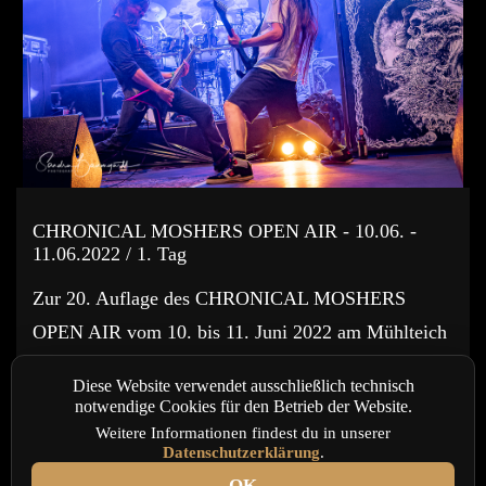
CHRONICAL MOSHERS OPEN AIR - 10.06. -
11.06.2022 / 1. Tag
Zur 20. Auflage des CHRONICAL MOSHERS
OPEN AIR vom 10. bis 11. Juni 2022 am Mühlteich
in Hauptmannsgrün, wurde von den Mädels und
Diese Website verwendet ausschließlich technisch
Jungs vom Chronical Moshers e.V. wieder ein
notwendige Cookies für den Betrieb der Website.
feines Metal...
Weitere Informationen findest du in unserer
Datenschutzerklärung
.
READ MORE
OK