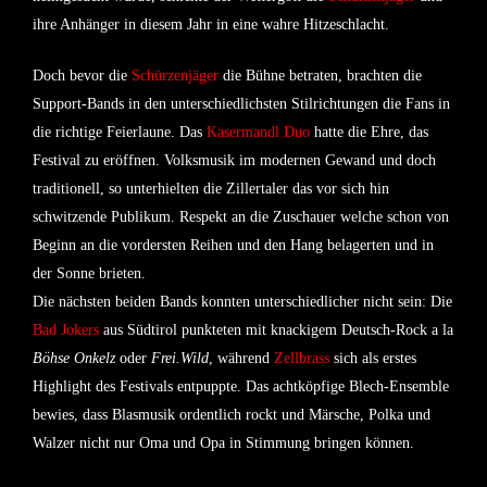
ihre Anhänger in diesem Jahr in eine wahre Hitzeschlacht.
Doch bevor die
Schürzenjäger
die Bühne betraten, brachten die
Support-Bands in den unterschiedlichsten Stilrichtungen die Fans in
die richtige Feierlaune. Das
Kasermandl Duo
hatte die Ehre, das
Festival zu eröffnen. Volksmusik im modernen Gewand und doch
traditionell, so unterhielten die Zillertaler das vor sich hin
schwitzende Publikum. Respekt an die Zuschauer welche schon von
Beginn an die vordersten Reihen und den Hang belagerten und in
der Sonne brieten.
Die nächsten beiden Bands konnten unterschiedlicher nicht sein: Die
Bad Jokers
aus Südtirol punkteten mit knackigem Deutsch-Rock a la
Böhse Onkelz
oder
Frei.Wild
, während
Zellbrass
sich als erstes
Highlight des Festivals entpuppte. Das achtköpfige Blech-Ensemble
bewies, dass Blasmusik ordentlich rockt und Märsche, Polka und
Walzer nicht nur Oma und Opa in Stimmung bringen können.