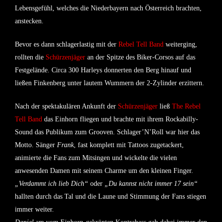
Lebensgefühl, welches die Niederbayern nach Österreich brachten,
anstecken.
Bevor es dann schlagerlastig mit der
Rebel Tell Band
weiterging,
rollten die
Schürzenjäger
an der Spitze des Biker-Corsos auf das
Festgelände. Circa 300 Harleys donnerten den Berg hinauf und
ließen Finkenberg unter lautem Wummern der 2-Zylinder erzittern.
Nach der spektakulären Ankunft der
Schürzenjäger
ließ
The Rebel
Tell Band
das Einhorn fliegen und brachte mit ihrem Rockabilly-
Sound das Publikum zum Grooven. Schlager’N’Roll war hier das
Motto. Sänger
Frank
, fast komplett mit Tattoos zugetackert,
animierte die Fans zum Mitsingen und wickelte die vielen
anwesenden Damen mit seinem Charme um den kleinen Finger.
„Verdammt ich lieb Dich“
oder
„Du kannst nicht immer 17 sein“
hallten durch das Tal und die Laune und Stimmung der Fans stiegen
immer weiter.