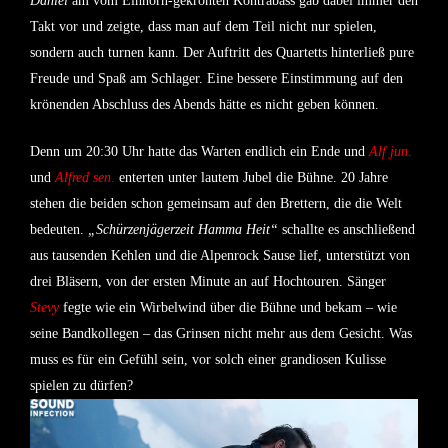
Daniel
am vom Einhorn-gekrönten Kontrabass gab dabei immer den
Takt vor und zeigte, dass man auf dem Teil nicht nur spielen,
sondern auch turnen kann. Der Auftritt des Quartetts hinterließ pure
Freude und Spaß am Schlager. Eine bessere Einstimmung auf den
krönenden Abschluss des Abends hätte es nicht geben können.
Denn um 20:30 Uhr hatte das Warten endlich ein Ende und
Alf jun
.
und
Alfred
sen
.
enterten unter lautem Jubel die Bühne. 20 Jahre
stehen die beiden schon gemeinsam auf den Brettern, die die Welt
bedeuten.
„Schürzenjägerzeit Hamma Heit“
schallte es anschließend
aus tausenden Kehlen und die Alpenrock Sause lief, unterstützt von
drei Bläsern, von der ersten Minute an auf Hochtouren. Sänger
Stevy
fegte wie ein Wirbelwind über die Bühne und bekam – wie
seine Bandkollegen – das Grinsen nicht mehr aus dem Gesicht. Was
muss es für ein Gefühl sein, vor solch einer grandiosen Kulisse
spielen zu dürfen?