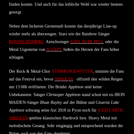
finden konnte. Und auch für das leibliche Wohl war wieder bestens
gesorgt.
Neben dem leckeren Gerstensaft konnte das diesjährige Line-up
wieder mehr als überzeugen. Stars wie der Rainbow Sänger
RONNIE ROMERO
,
Axtschwinger
AXEL RUDI PELL
oder die
Metal Urgesteine von
ACCEPT
ließen die Herzen der Fans höher
schlagen.
Der Rock & Metal-Chor
STIMMENGEWITTER
, stimmte die Fans
auf das Festival ein, bevor
ABSOLVA
offiziell den wilden Reigen
um 13:00h eröffneten. Die Brüder
Appleton
sind keine
Unbekannten. Sänger
Christoper Appleton
stand schon mit ex-IRON
MAIDEN-Sänger
Blaze Bayley
auf der Bühne und Gitarrist
Luke
Appleton
schwang seine Axt 2018 in Pyras noch für
ICED EARTH
.
ABSOLVA
spielten klassischen Hardrock bzw. Heavy Metal mit
melodischem Gesang. Sehr eingängig und entsprechend wurden die
Briten auch von den Fans abgefeiert.