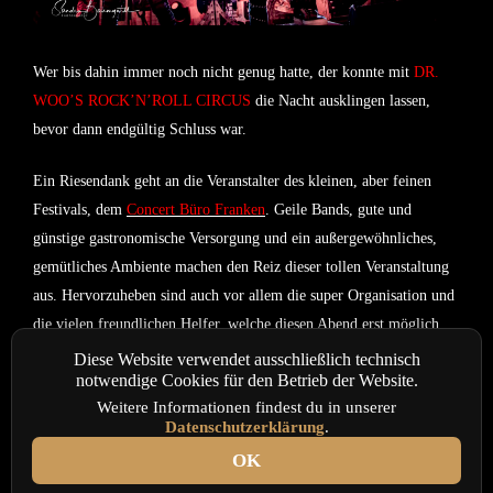
Wer bis dahin immer noch nicht genug hatte, der konnte mit
DR.
WOO’S ROCK’N’ROLL CIRCUS
die Nacht ausklingen lassen,
bevor dann endgültig Schluss war.
Ein Riesendank geht an die Veranstalter des kleinen, aber feinen
Festivals, dem
Concert Büro Franken
. Geile Bands, gute und
günstige gastronomische Versorgung und ein außergewöhnliches,
gemütliches Ambiente machen den Reiz dieser tollen Veranstaltung
aus. Hervorzuheben sind auch vor allem die super Organisation und
die vielen freundlichen Helfer, welche diesen Abend erst möglich
machten. Wir sind auf jeden Fall im nächsten Jahr wieder am Start
Diese Website verwendet ausschließlich technisch
notwendige Cookies für den Betrieb der Website.
und können es kaum erwarten, wenn die
Brauerei
wieder rockt!
Weitere Informationen findest du in unserer
Datenschutzerklärung
.
(Text+Fotos: Sandra Baumgartl)
OK