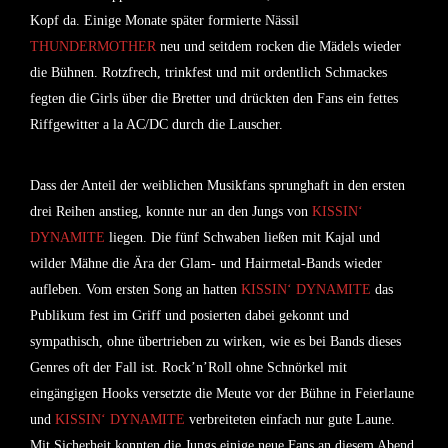
Kopf da. Einige Monate später formierte
Nässil
THUNDERMOTHER
neu und seitdem rocken die Mädels wieder
die Bühnen. Rotzfrech, trinkfest und mit ordentlich Schmackes
fegten die Girls über die Bretter und drückten den Fans ein fettes
Riffgewitter a la AC/DC durch die Lauscher.
Dass der Anteil der weiblichen Musikfans sprunghaft in den ersten
drei Reihen anstieg, konnte nur an den Jungs von
KISSIN‘
DYNAMITE
liegen. Die fünf Schwaben ließen mit Kajal und
wilder Mähne die Ära der Glam- und Hairmetal-Bands wieder
aufleben. Vom ersten Song an hatten
KISSIN‘ DYNAMITE
das
Publikum fest im Griff und posierten dabei gekonnt und
sympathisch, ohne übertrieben zu wirken, wie es bei Bands dieses
Genres oft der Fall ist. Rock’n’Roll ohne Schnörkel mit
eingängigen Hooks versetzte die Meute vor der Bühne in Feierlaune
und
KISSIN‘ DYNAMITE
verbreiteten einfach nur gute Laune.
Mit Sicherheit konnten die Jungs einige neue Fans an diesem Abend