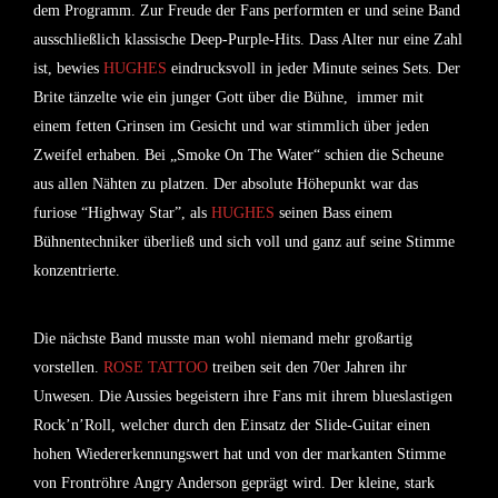
dem Programm. Zur Freude der Fans performten er und seine Band
ausschließlich klassische Deep-Purple-Hits. Dass Alter nur eine Zahl
ist, bewies
HUGHES
eindrucksvoll in jeder Minute seines Sets. Der
Brite tänzelte wie ein junger Gott über die Bühne, immer mit
einem fetten Grinsen im Gesicht und war stimmlich über jeden
Zweifel erhaben. Bei „Smoke On The Water“ schien die Scheune
aus allen Nähten zu platzen. Der absolute Höhepunkt war das
furiose “Highway Star”, als
HUGHES
seinen Bass einem
Bühnentechniker überließ und sich voll und ganz auf seine Stimme
konzentrierte.
Die nächste Band musste man wohl niemand mehr großartig
vorstellen.
ROSE TATTOO
treiben seit den 70er Jahren ihr
Unwesen. Die Aussies begeistern ihre Fans mit ihrem blueslastigen
Rock’n’Roll, welcher durch den Einsatz der Slide-Guitar einen
hohen Wiedererkennungswert hat und von der markanten Stimme
von Frontröhre
Angry Anderson
geprägt wird. Der kleine, stark