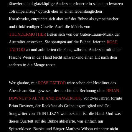
tätowierte und glatzköpfige
Anderson
erinnerte in seinem schwarzen
„Strampelanzug“ optisch eher an einen lebenslänglichen
Knastbruder, entpuppte sich aber auf der Bühne als sympathischer
und trinkfreudiger Geselle. Auch die Mädels von
THUNDERMOTHER
ließen sich von der Guten-Laune-Musik der
Australier anstecken. Sie sprangen auf die Bühne, feierten
ROSE
TATTOO
ab und animierten die Fans, während
Anderson
mit einer
Flasche Wein in der Hand leicht schwankend einen Hit nach dem
anderen in die Menge rotzte.
Wer glaubte, mit
ROSE TATTOO
wäre schon der Headliner des
Abends am Start gewesen, der machte die Rechnung ohne
BRIAN
DOWNEY’S ALIVE AND DANGEROUS
. Vor zwei Jahren formte
Brian Downey
, der Rockfans als Gründungsmitglied und Co-
Songwriter von THIN LIZZY wohlbekannt ist, die Band. Und was
dieses Quartett auf der Bühne ablieferte, war einfach nur
Spitzenklasse. Bassist und Sänger
Matthew Wilson
erinnerte nicht