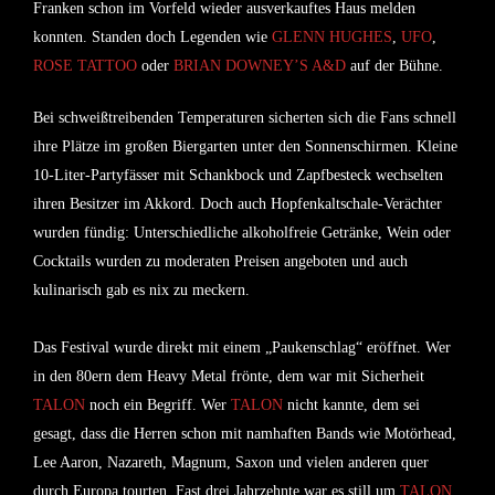
Franken schon im Vorfeld wieder ausverkauftes Haus melden
konnten. Standen doch Legenden wie
GLENN HUGHES
,
UFO
,
ROSE TATTOO
oder
BRIAN DOWNEY’S A&D
auf der Bühne.
Bei schweißtreibenden Temperaturen sicherten sich die Fans schnell
ihre Plätze im großen Biergarten unter den Sonnenschirmen. Kleine
10-Liter-Partyfässer mit Schankbock und Zapfbesteck wechselten
ihren Besitzer im Akkord. Doch auch Hopfenkaltschale-Verächter
wurden fündig: Unterschiedliche alkoholfreie Getränke, Wein oder
Cocktails wurden zu moderaten Preisen angeboten und auch
kulinarisch gab es nix zu meckern.
Das Festival wurde direkt mit einem „Paukenschlag“ eröffnet. Wer
in den 80ern dem Heavy Metal frönte, dem war mit Sicherheit
TALON
noch ein Begriff. Wer
TALON
nicht kannte, dem sei
gesagt, dass die Herren schon mit namhaften Bands wie Motörhead,
Lee Aaron, Nazareth, Magnum, Saxon und vielen anderen quer
durch Europa tourten. Fast drei Jahrzehnte war es still um
TALON
,