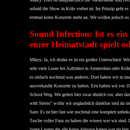
sobald die Show in Köln vorbei ist. Im Prinzip geht e
erstmal keine Konzerte mehr an. Wir wollen jedoch so 
Sound Infection: Ist es ei
eurer Heimatstadt spielt o
Mikey: Ja, ich denke es ist ein großer Unterschied. W
sehr viele Leute bei Auftritten in Amsterdam oder Köl
es einfach nochmal was anderes. Dort haben wir in mac
ausverkaufte Konzerte zu haben. Erst haben wir vor 10 
School Weg. Wir gehen hier zwar ähnlich vor, aber da
with Sirens” wofür wir unglaublich dankbar sind da sie
Sam: Es ist hier fast wie nochmal eine komplett unbek
Tasche voller Fans zu haben die wissen wer wir sind. D
lauter Leuten die alle keine Ahnung haben wer du bist. 