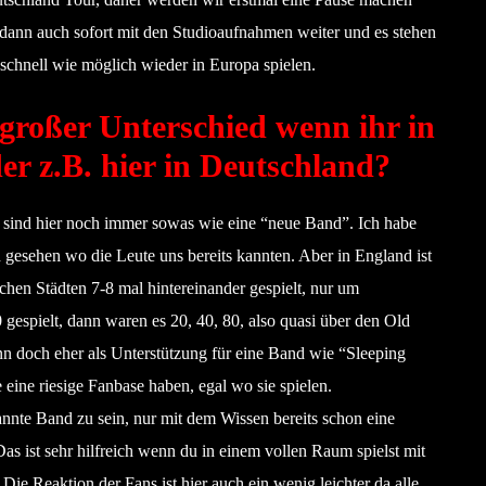
s dann auch sofort mit den Studioaufnahmen weiter und es stehen
schnell wie möglich wieder in Europa spielen.
n großer Unterschied wenn ihr in
der z.B. hier in Deutschland?
ir sind hier noch immer sowas wie eine “neue Band”. Ich habe
n gesehen wo die Leute uns bereits kannten. Aber in England ist
hen Städten 7-8 mal hintereinander gespielt, nur um
gespielt, dann waren es 20, 40, 80, also quasi über den Old
nn doch eher als Unterstützung für eine Band wie “Sleeping
 eine riesige Fanbase haben, egal wo sie spielen.
annte Band zu sein, nur mit dem Wissen bereits schon eine
as ist sehr hilfreich wenn du in einem vollen Raum spielst mit
Die Reaktion der Fans ist hier auch ein wenig leichter da alle