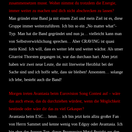
zusammensetzen musst. Woher nimmst du trotzdem die Energie,
immer weiter zu machen und dich nicht abschrecken zu lassen?
Man gründet eine Band ja mit einem Ziel und mein Ziel ist es, diese
Gruppe immer weiterzuführen. Ich bin so ein „No matter what“-
Typ. Man hat die Band gegründet und nun ja… vielleicht kann man
von Selbstverwirklichung sprechen… Aber CRAVING ist quasi
mein Kind. Ich will, dass es weiter lebt und weiter wächst. Als unser
Gitarrist Thorsten gegangen ist, war das durchaus hart. Aber jetzt
haben wir zwei neue Leute, die mit literweise Herzblut bei der
Sache sind und ich hoffe sehr, dass sie bleiben! Ansonsten… solange
ich lebe, besteht auch die Band!
Morgen treten Avantasia beim Eurovision Song Contest auf – wäre
das auch etwas, das du durchziehen würdest, wenn die Möglichkeit
bestünde oder wäre dir das zu viel Gekasper?
Avantasia beim ESC… hmm… ich bin jetzt kein allzu großer Fan
von Herrn Sammet und kenne wenig von Edguy oder Avantasia. Ich
bin eher der Ayreon Typ, dieses Progressive Metal Projekt aus den