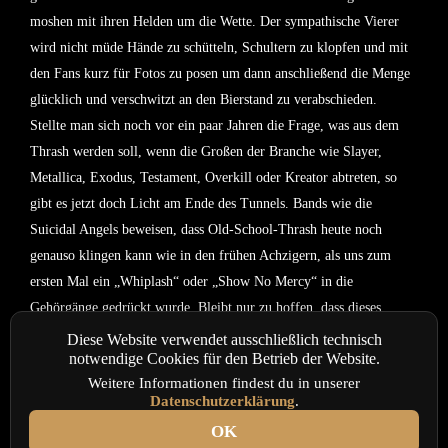
moshen mit ihren Helden um die Wette. Der sympathische Vierer
wird nicht müde Hände zu schütteln, Schultern zu klopfen und mit
den Fans kurz für Fotos zu posen um dann anschließend die Menge
glücklich und verschwitzt an den Bierstand zu verabschieden.
Stellte man sich noch vor ein paar Jahren die Frage, was aus dem
Thrash werden soll, wenn die Großen der Branche wie Slayer,
Metallica, Exodus, Testament, Overkill oder Kreator abtreten, so
gibt es jetzt doch Licht am Ende des Tunnels. Bands wie die
Suicidal Angels beweisen, dass Old-School-Thrash heute noch
genauso klingen kann wie in den frühen Achzigern, als uns zum
ersten Mal ein „Whiplash“ oder „Show No Mercy“ in die
Gehörgänge gedrückt wurde. Bleibt nur zu hoffen, dass dieses
Niveau gehalten werden kann und sie diese old-school-Schiene auch
Diese Website verwendet ausschließlich technisch
notwendige Cookies für den Betrieb der Website.
weiterhin gnadenlos durchziehen.
Weitere Informationen findest du in unserer
Datenschutzerklärung
.
Text: Sandra Baumgartl
OK