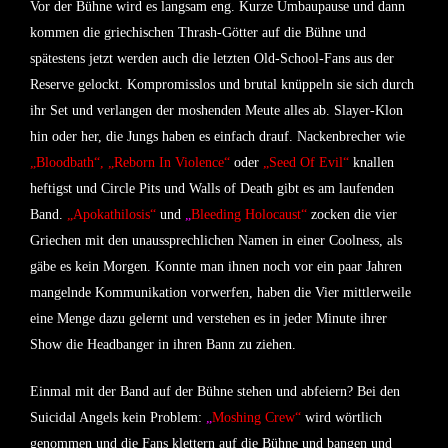
Vor der Bühne wird es langsam eng. Kurze Umbaupause und dann
kommen die griechischen Thrash-Götter auf die Bühne und
spätestens jetzt werden auch die letzten Old-School-Fans aus der
Reserve gelockt. Kompromisslos und brutal knüppeln sie sich durch
ihr Set und verlangen der moshenden Meute alles ab. Slayer-Klon
hin oder her, die Jungs haben es einfach drauf. Nackenbrecher wie
„Bloodbath“, „Reborn In Violence“
oder
„Seed Of Evil“
knallen
heftigst und Circle Pits und Walls of Death gibt es am laufenden
Band.
„Apokathilosis“
und
„
Bleeding Holocaust“
zocken die vier
Griechen mit den unaussprechlichen Namen in einer Coolness, als
gäbe es kein Morgen. Konnte man ihnen noch vor ein paar Jahren
mangelnde Kommunikation vorwerfen, haben die Vier mittlerweile
eine Menge dazu gelernt und verstehen es in jeder Minute ihrer
Show die Headbanger in ihren Bann zu ziehen.
Einmal mit der Band auf der Bühne stehen und abfeiern? Bei den
Suicidal Angels kein Problem:
„
Moshing Crew“
wird wörtlich
genommen und die Fans klettern auf die Bühne und bangen und