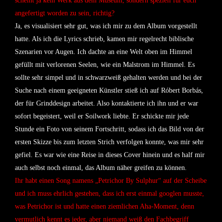
scheint ja kein Werk aus dem Museum, sondern speziell für euch
angefertigt worden zu sein, richtig?
Ja, es visualisiert sehr gut, was ich mir zu dem Album vorgestellt
hatte. Als ich die Lyrics schrieb, kamen mir regelrecht biblische
Szenarien vor Augen. Ich dachte an eine Welt oben im Himmel
gefüllt mit verlorenen Seelen, wie ein Malstrom im Himmel. Es
sollte sehr simpel und in schwarzweiß gehalten werden und bei der
Suche nach einem geeigneten Künstler stieß ich auf Róbert Borbás,
der für Grinddesign arbeitet. Also kontaktierte ich ihn und er war
sofort begeistert, weil er Soilwork liebte. Er schickte mir jede
Stunde ein Foto von seinem Fortschritt, sodass ich das Bild von der
ersten Skizze bis zum letzten Strich verfolgen konnte, was mir sehr
gefiel. Es war wie eine Reise in dieses Cover hinein und es half mir
auch selbst noch einmal, das Album näher greifen zu können.
Ihr habt einen Song namens „Petrichor By Sulphur“ auf der Scheibe
und ich muss ehrlich gestehen, dass ich erst einmal googlen musste,
was Petrichor ist und hatte einen ziemlichen Aha-Moment, denn
vermutlich kennt es jeder, aber niemand weiß den Fachbegriff