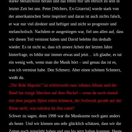
starke Melancholie heraus und das fehlte mir um ehrlich zu sein in
letzter Zeit bei uns. Peter [Wichers, Ex-Gitarrist] wurde stark von
der amerikanischen Seite inspiriert und daran ist auch nichts falsch,
er war nur viel direkter und heftiger und nicht so progressiv und
melancholisch. Nachdem er ausgestiegen war, fiel uns allen auf, dass
wir diesen Teil vermisst haben und David belebte ihn deshalb
wieder. Es ist nicht so, dass ich unsere Arbeit der letzten Jahre
hinterfrage, es fehlte nur immer etwas und jetzt… ich glaube, es tut
ein wenig weh, wenn man die Musik hört – und genau das ist es,
was ich vermisst habe. Den Schmerz. Aber einen schönen Schmerz,
weißt du.
„The Ride Majestic“ ist mittlerweile euer zehntes Album und die
Band hat einige Jährchen auf dem Buckel – wenn du noch einmal
mit dem jungem Björn reden könntest, der Soilwork gerade auf die
Beine stellt, was würdest du ihm raten?
Schwer zu sagen, denn 1998 war die Musikszene noch ganz anders
als heute. Und wir können uns sehr glücklich schätzen, dass wir die
Zeiten noch miterlebt haben und uns bis jetzt halten konnten. Heute