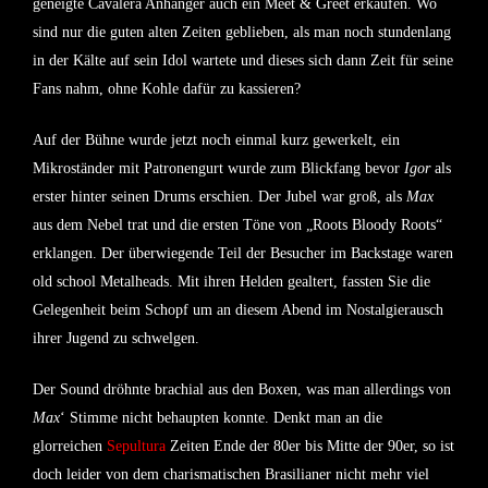
geneigte Cavalera Anhänger auch ein Meet & Greet erkaufen. Wo
sind nur die guten alten Zeiten geblieben, als man noch stundenlang
in der Kälte auf sein Idol wartete und dieses sich dann Zeit für seine
Fans nahm, ohne Kohle dafür zu kassieren?
Auf der Bühne wurde jetzt noch einmal kurz gewerkelt, ein
Mikroständer mit Patronengurt wurde zum Blickfang bevor
Igor
als
erster hinter seinen Drums erschien. Der Jubel war groß, als
Max
aus dem Nebel trat und die ersten Töne von „Roots Bloody Roots“
erklangen. Der überwiegende Teil der Besucher im Backstage waren
old school Metalheads. Mit ihren Helden gealtert, fassten Sie die
Gelegenheit beim Schopf um an diesem Abend im Nostalgierausch
ihrer Jugend zu schwelgen.
Der Sound dröhnte brachial aus den Boxen, was man allerdings von
Max
‘ Stimme nicht behaupten konnte. Denkt man an die
glorreichen
Sepultura
Zeiten Ende der 80er bis Mitte der 90er, so ist
doch leider von dem charismatischen Brasilianer nicht mehr viel