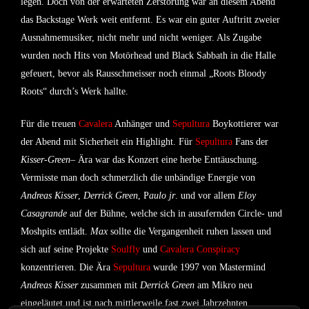
legen. Doch von der erwarteten Zerstörung war an diesem Abend
das Backstage Werk weit entfernt. Es war ein guter Auftritt zweier
Ausnahmemusiker, nicht mehr und nicht weniger. Als Zugabe
wurden noch Hits von Motörhead und Black Sabbath in die Halle
gefeuert, bevor als Rausschmeisser noch einmal „Roots Bloody
Roots“ durch’s Werk hallte.
Für die treuen
Cavalera
Anhänger und
Sepultura
Boykottierer war
der Abend mit Sicherheit ein Highlight. Für
Sepultura
Fans der
Kisser-Green
– Ära war das Konzert eine herbe Enttäuschung.
Vermisste man doch schmerzlich die unbändige Energie von
Andreas Kisser
,
Derrick Green
, P
aulo jr
. und vor allem
Eloy
Casagrande
auf der Bühne, welche sich in ausufernden Circle- und
Moshpits entlädt.
Max
sollte die Vergangenheit ruhen lassen und
sich auf seine Projekte
Soulfly
und
Cavalera Conspiracy
konzentrieren. Die Ära
Sepultura
wurde 1997 von Mastermind
Andreas Kisser
zusammen mit
Derrick Green
am Mikro neu
eingeläutet und ist nach mittlerweile fast zwei Jahrzehnten