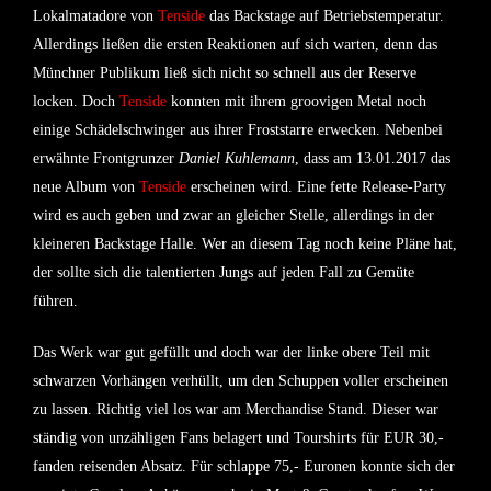
Lokalmatadore von
Tenside
das Backstage auf Betriebstemperatur.
Allerdings ließen die ersten Reaktionen auf sich warten, denn das
Münchner Publikum ließ sich nicht so schnell aus der Reserve
locken. Doch
Tenside
konnten mit ihrem groovigen Metal noch
einige Schädelschwinger aus ihrer Froststarre erwecken. Nebenbei
erwähnte Frontgrunzer
Daniel Kuhlemann
, dass am 13.01.2017 das
neue Album von
Tenside
erscheinen wird. Eine fette Release-Party
wird es auch geben und zwar an gleicher Stelle, allerdings in der
kleineren Backstage Halle. Wer an diesem Tag noch keine Pläne hat,
der sollte sich die talentierten Jungs auf jeden Fall zu Gemüte
führen.
Das Werk war gut gefüllt und doch war der linke obere Teil mit
schwarzen
Vorhängen verhüllt, um den Schuppen voller erscheinen
zu lassen. Richtig viel los war am Merchandise Stand. Dieser war
ständig von unzähligen Fans belagert und Tourshirts für EUR 30,-
fanden reisenden Absatz. Für schlappe 75,- Euronen konnte sich der