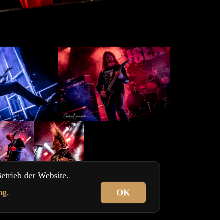
etrieb der Website.
ng
.
OK