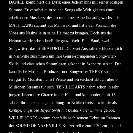
DANIEL
kombiniert die Lyrik eines Jedermanns mit seiner rostigen
Stimme. Er verarbeitet in seinen Songs alle Widrigkeiten eines
arbeitenden Musikers, der im modernen Amerika aufgewachsen ist.
MATT LANG
stammt aus Maniwaki und hatte den Wunsch, die
Vibes aus Nashville in seine Heimat zu bringen. Doch aus der
Heimat wurde sehr schnell die ganze Welt. Eine Band, zwei
Songwriter: das ist
SEAFORTH
. Die zwei Australier schlossen sich
in Nashville zusammen um ihre Genre-springenden Songwriter-
Skills und elastischen Stimmlagen gekonnt in Szene zu setzen. Der
kanadische Musiker, Produzent und Songwriter
TEBEY
sammelt
seit gut 18 Monaten nur #1 Preise und verzeichnet aktuell über 6
Millionen Streams für sich.
TENILLE ARTS
nahm schon in sehr
jungen Jahren ihre Gitarre in die Hand und komponierte mit 13
Jahren ihren ersten eigenen Song. In Kritikerkreisen wird sie als
kantige, angstlose Taylor Swift mit kristallklarer Stimme
gelobt.
WILLIE JONES
kommt ebenfalls nach seinem Debut im Rahmen
der SOUND OF NASHVILLE Konzertreihe zum C2C zurück nach