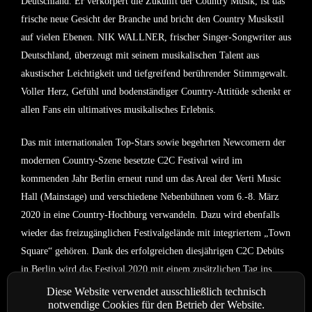
Deutschland. Er verkörpert die Zukunft der Country Musik, ist das
frische neue Gesicht der Branche und bricht den Country Musikstil
auf vielen Ebenen.
NIK WALLNER
, frischer Singer-Songwriter aus
Deutschland, überzeugt mit seinem musikalischen Talent aus
akustischer Leichtigkeit und tiefgreifend berührender Stimmgewalt.
Voller Herz, Gefühl und bodenständiger Country-Attitüde schenkt er
allen Fans ein ultimatives musikalisches Erlebnis.
Das mit internationalen Top-Stars sowie begehrten Newcomern der
modernen Country-Szene besetzte C2C Festival wird im
kommenden Jahr Berlin erneut rund um das Areal der Verti Music
Hall (Mainstage) und verschiedene Nebenbühnen vom 6.-8. März
2020 in eine Country-Hochburg verwandeln. Dazu wird ebenfalls
wieder das freizugänglichen Festivalgelände mit integriertem „Town
Square“ gehören. Dank des erfolgreichen diesjährigen C2C Debüts
in Berlin wird das Festival 2020 mit einem zusätzlichen Tag ins
Rennen gehen und damit erstmals an drei Tagen stattfinden.
Diese Website verwendet ausschließlich technisch
notwendige Cookies für den Betrieb der Website.