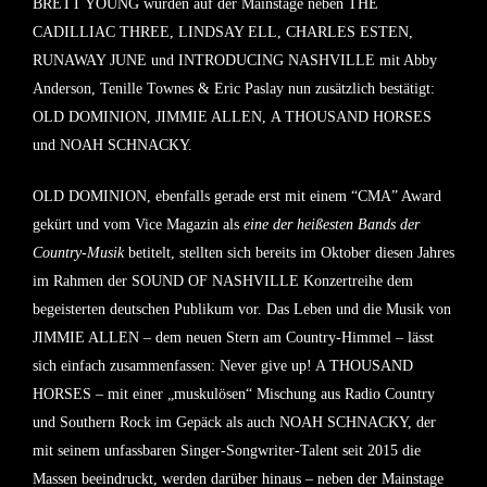
BRETT YOUNG
wurden
auf der Mainstage
neben THE
CADILLIAC THREE, LINDSAY ELL, CHARLES ESTEN,
RUNAWAY JUNE und INTRODUCING NASHVILLE mit Abby
Anderson, Tenille Townes & Eric Paslay nun zusätzlich bestätigt:
OLD DOMINION
,
JIMMIE ALLEN
,
A THOUSAND HORSES
und
NOAH SCHNACKY.
OLD DOMINION, ebenfalls gerade erst mit einem “CMA” Award
gekürt und vom Vice Magazin als
eine der heißesten Bands der
Country-Musik
betitelt, stellten sich bereits im Oktober diesen Jahres
im Rahmen der SOUND OF NASHVILLE Konzertreihe dem
begeisterten deutschen Publikum vor. Das Leben und die Musik von
JIMMIE ALLEN – dem neuen Stern am Country-Himmel – lässt
sich einfach zusammenfassen: Never give up! A THOUSAND
HORSES – mit einer „muskulösen“ Mischung aus Radio Country
und Southern Rock im Gepäck als auch NOAH SCHNACKY, der
mit seinem unfassbaren Singer-Songwriter-Talent seit 2015 die
Massen beeindruckt, werden darüber hinaus – neben der Mainstage