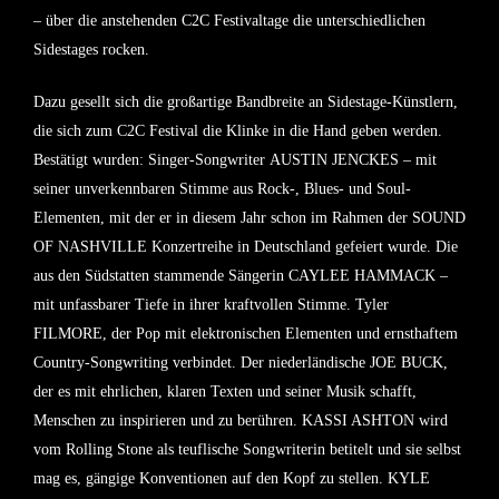
– über die anstehenden C2C Festivaltage die unterschiedlichen
Sidestages rocken.
Dazu gesellt sich
die großartige Bandbreite an Sidestage-Künstlern
,
die sich zum C2C Festival die Klinke in die Hand geben werden.
Bestätigt wurden: Singer-Songwriter
AUSTIN JENCKES
– mit
seiner unverkennbaren Stimme aus Rock-, Blues- und Soul-
Elementen, mit der er in diesem Jahr schon im Rahmen der SOUND
OF NASHVILLE Konzertreihe in Deutschland gefeiert wurde. Die
aus den Südstatten stammende Sängerin
CAYLEE HAMMACK
–
mit unfassbarer Tiefe in ihrer kraftvollen Stimme. Tyler
FILMORE,
der Pop mit elektronischen Elementen und ernsthaftem
Country-Songwriting verbindet. Der niederländische
JOE BUCK
,
der es mit ehrlichen, klaren Texten und seiner Musik schafft,
Menschen zu inspirieren und zu berühren.
KASSI ASHTON
wird
vom Rolling Stone als teuflische Songwriterin betitelt und sie selbst
mag es, gängige Konventionen auf den Kopf zu stellen.
KYLE